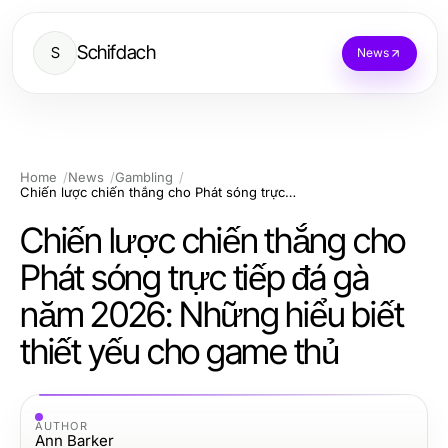
Schifdach
S
News
Home
News
Gambling
Chiến lược chiến thắng cho Phát sóng trực tiếp đá gà năm 2026: Những hiểu biết thiết yếu cho game thủ
Chiến lược chiến thắng cho
Phát sóng trực tiếp đá gà
năm 2026: Những hiểu biết
thiết yếu cho game thủ
AUTHOR
Ann Barker