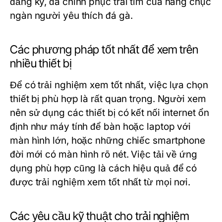
đăng ký, đã chinh phục trái tim của hàng chục
ngàn người yêu thích đá gà.
Các phương pháp tốt nhất để xem trên
nhiều thiết bị
Để có trải nghiệm xem tốt nhất, việc lựa chọn
thiết bị phù hợp là rất quan trọng. Người xem
nên sử dụng các thiết bị có kết nối internet ổn
định như máy tính để bàn hoặc laptop với
màn hình lớn, hoặc những chiếc smartphone
đời mới có màn hình rõ nét. Việc tải về ứng
dụng phù hợp cũng là cách hiệu quả để có
được trải nghiệm xem tốt nhất từ mọi nơi.
Các yêu cầu kỹ thuật cho trải nghiệm