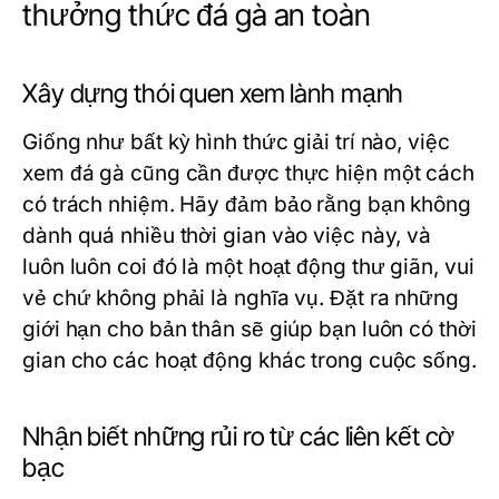
thưởng thức đá gà an toàn
Xây dựng thói quen xem lành mạnh
Giống như bất kỳ hình thức giải trí nào, việc
xem đá gà cũng cần được thực hiện một cách
có trách nhiệm. Hãy đảm bảo rằng bạn không
dành quá nhiều thời gian vào việc này, và
luôn luôn coi đó là một hoạt động thư giãn, vui
vẻ chứ không phải là nghĩa vụ. Đặt ra những
giới hạn cho bản thân sẽ giúp bạn luôn có thời
gian cho các hoạt động khác trong cuộc sống.
Nhận biết những rủi ro từ các liên kết cờ
bạc