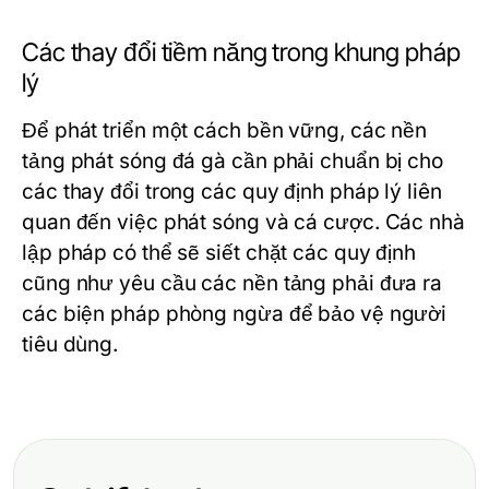
Các thay đổi tiềm năng trong khung pháp
lý
Để phát triển một cách bền vững, các nền
tảng phát sóng đá gà cần phải chuẩn bị cho
các thay đổi trong các quy định pháp lý liên
quan đến việc phát sóng và cá cược. Các nhà
lập pháp có thể sẽ siết chặt các quy định
cũng như yêu cầu các nền tảng phải đưa ra
các biện pháp phòng ngừa để bảo vệ người
tiêu dùng.