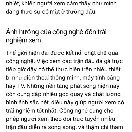
nhiệt, khiến người xem cảm thấy như mình
đang thực sự có mặt ở trường đấu.
Ảnh hưởng của công nghệ đến trải
nghiệm xem
Thế giới hiện đại được kết nối chặt chẽ qua
công nghệ. Việc xem các trận đấu đá gà trực
tiếp giờ đây có thể thực hiện trên nhiều thiết
bị như điện thoại thông minh, máy tính bảng
hay TV. Những nền tảng phát sóng hiện nay
còn cung cấp nhiều góc quay và chất lượng
hình ảnh sắc nét, điều này giúp người xem có
trải nghiệm tốt nhất. Công nghệ cũng cho
phép người xem theo dõi trực tuyến nhiều
trận đấu diễn ra song song, và thậm chí tham