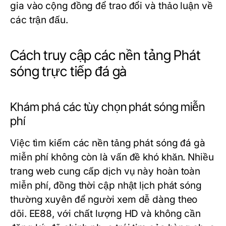
gia vào cộng đồng để trao đổi và thảo luận về
các trận đấu.
Cách truy cập các nền tảng Phát
sóng trực tiếp đá gà
Khám phá các tùy chọn phát sóng miễn
phí
Việc tìm kiếm các nền tảng phát sóng đá gà
miễn phí không còn là vấn đề khó khăn. Nhiều
trang web cung cấp dịch vụ này hoàn toàn
miễn phí, đồng thời cập nhật lịch phát sóng
thường xuyên để người xem dễ dàng theo
dõi. EE88, với chất lượng HD và không cần