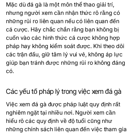
Mặc dù đá gà là một môn thể thao giải trí,
nhưng người xem cần nhận thức rõ rằng có
những rủi ro liên quan nếu có liên quan đến
cá cược. Hãy chắc chắn rằng bạn không bị
cuốn vào các hình thức cá cược không hợp
pháp hay không kiểm soát được. Khi theo dõi
các trận đấu, giữ tâm lý vui vẻ, không áp lực
giúp bạn tránh được những rủi ro không đáng
có.
Các yếu tố pháp lý trong việc xem đá gà
Việc xem đá gà được pháp luật quy định rất
nghiêm ngặt tại nhiều nơi. Người xem cần
hiểu rõ các quy định về độ tuổi cũng như
những chính sách liên quan đến việc tham gia