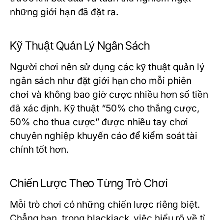
những giới hạn đã đặt ra.
Kỹ Thuật Quản Lý Ngân Sách
Người chơi nên sử dụng các kỹ thuật quản lý
ngân sách như đặt giới hạn cho mỗi phiên
chơi và không bao giờ cược nhiều hơn số tiền
đã xác định. Kỹ thuật “50% cho thắng cược,
50% cho thua cược” được nhiều tay chơi
chuyên nghiệp khuyến cáo để kiểm soát tài
chính tốt hơn.
Chiến Lược Theo Từng Trò Chơi
Mỗi trò chơi có những chiến lược riêng biệt.
Chẳng hạn, trong blackjack, việc hiểu rõ về tỉ