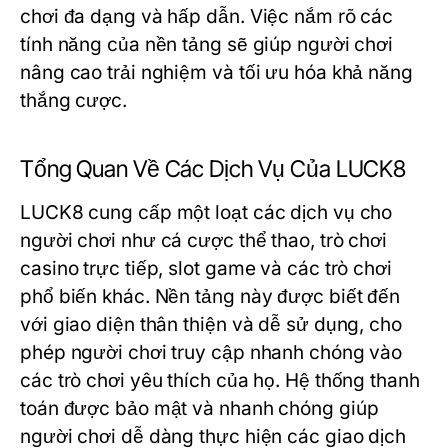
chơi đa dạng và hấp dẫn. Việc nắm rõ các
tính năng của nền tảng sẽ giúp người chơi
nâng cao trải nghiệm và tối ưu hóa khả năng
thắng cược.
Tổng Quan Về Các Dịch Vụ Của LUCK8
LUCK8 cung cấp một loạt các dịch vụ cho
người chơi như cá cược thể thao, trò chơi
casino trực tiếp, slot game và các trò chơi
phổ biến khác. Nền tảng này được biết đến
với giao diện thân thiện và dễ sử dụng, cho
phép người chơi truy cập nhanh chóng vào
các trò chơi yêu thích của họ. Hệ thống thanh
toán được bảo mật và nhanh chóng giúp
người chơi dễ dàng thực hiện các giao dịch