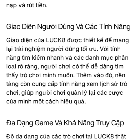
nạp và rút tiền.
Giao Diện Người Dùng Và Các Tính Năng
Giao diện của LUCK8 được thiết kế để mang
lại trải nghiệm người dùng tối ưu. Với tính
năng tìm kiếm nhanh và các danh mục phân
loại rõ ràng, người chơi có thể dễ dàng tìm
thấy trò chơi mình muốn. Thêm vào đó, nền
tảng còn cung cấp tính năng xem lịch sử trò
chơi, giúp người chơi quản lý lại các cược
của mình một cách hiệu quả.
Đa Dạng Game Và Khả Năng Truy Cập
Độ đa dạng của các trò chơi tại LUCK8 thật