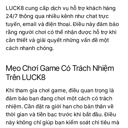
LUCK8 cung cấp dịch vụ hỗ trợ khách hàng
24/7 thông qua nhiều kênh như chat trực
tuyến, email và điện thoại. Điều này đảm bảo
rằng người chơi có thể nhận được hỗ trợ khi
cần thiết và giải quyết những vấn đề một
cách nhanh chóng.
Mẹo Chơi Game Có Trách Nhiệm
Trên LUCK8
Khi tham gia chơi game, điều quan trọng là
đảm bảo bạn đang chơi một cách có trách
nhiệm. Cần đặt ra giới hạn cho bản thân về
thời gian và tiền bạc trước khi bắt đầu. Điều
này không chỉ giúp bạn kiểm soát chi tiêu mà