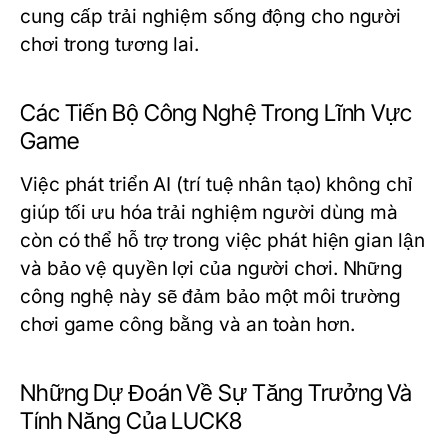
cung cấp trải nghiệm sống động cho người
chơi trong tương lai.
Các Tiến Bộ Công Nghệ Trong Lĩnh Vực
Game
Việc phát triển AI (trí tuệ nhân tạo) không chỉ
giúp tối ưu hóa trải nghiệm người dùng mà
còn có thể hỗ trợ trong việc phát hiện gian lận
và bảo vệ quyền lợi của người chơi. Những
công nghệ này sẽ đảm bảo một môi trường
chơi game công bằng và an toàn hơn.
Những Dự Đoán Về Sự Tăng Trưởng Và
Tính Năng Của LUCK8