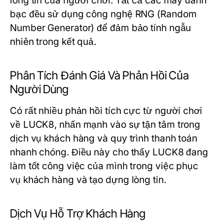
lòng tin của người chơi. Tất cả các máy đánh
bạc đều sử dụng công nghệ RNG (Random
Number Generator) để đảm bảo tính ngẫu
nhiên trong kết quả.
Phân Tích Đánh Giá Và Phản Hồi Của
Người Dùng
Có rất nhiều phản hồi tích cực từ người chơi
về LUCK8, nhấn mạnh vào sự tận tâm trong
dịch vụ khách hàng và quy trình thanh toán
nhanh chóng. Điều này cho thấy LUCK8 đang
làm tốt công việc của mình trong việc phục
vụ khách hàng và tạo dựng lòng tin.
Dịch Vụ Hỗ Trợ Khách Hàng