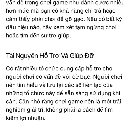
vấn đề trong chơi game như đánh cược nhiều
hơn mức mà bạn có khả năng chi trả hoặc
cảm thấy phải chơi để gỡ gạc. Nếu có bất kỳ
dấu hiệu nào, hãy xem xét tạm ngừng chơi
hoặc tìm đến sự trợ giúp.
Tài Nguyên Hỗ Trợ Và Giúp Đỡ
Có rất nhiều tổ chức cung cấp hỗ trợ cho
người chơi có vấn đề với cờ bạc. Người chơi
nên tìm hiểu và lưu lại các số liên lạc của
những tổ chức này để sẵn sàng sử dụng khi
cần. Cần nhớ rằng chơi game nên là một trải
nghiệm giải trí, không phải là cách để tìm
kiếm lợi nhuận.