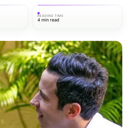
READING TIME
4
min read