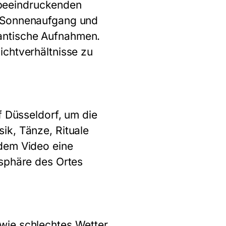
n beeindruckenden
h Sonnenaufgang und
antische Aufnahmen.
ichtverhältnisse zu
f Düsseldorf, um die
ik, Tänze, Rituale
 dem Video eine
osphäre des Ortes
wie schlechtes Wetter