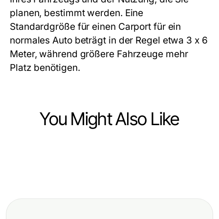
planen, bestimmt werden. Eine
Standardgröße für einen Carport für ein
normales Auto beträgt in der Regel etwa 3 x 6
Meter, während größere Fahrzeuge mehr
Platz benötigen.
You Might Also Like
Home and Garden
Home and Garden
Schlechteste
Home and Garden
10 Trends zur freistehenden
Terrassenüberdachung freistehend
So bauen Sie Ihr eigenes
Terrassenüberdachung für stilvolle
Praktiken, die Sie Geld kosten
Gartenhaus aus Holz: Strategien für
Gärten in 2026