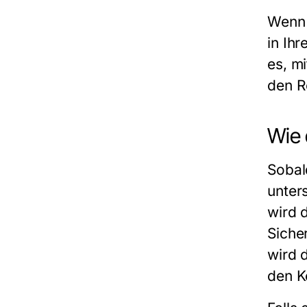
Wenn
in Ih
es, m
den R
Wie 
Sobal
unter
wird 
Siche
wird 
den K