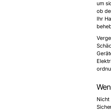
um si
ob de
Ihr Ha
beheb
Verge
Schäd
Gerät
Elekt
ordnu
Wenn
Nicht
Siche