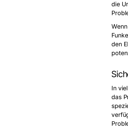
die U
Probl
Wenn 
Funke
den
E
potenz
Sich
In vie
das P
spezi
verfü
Probl