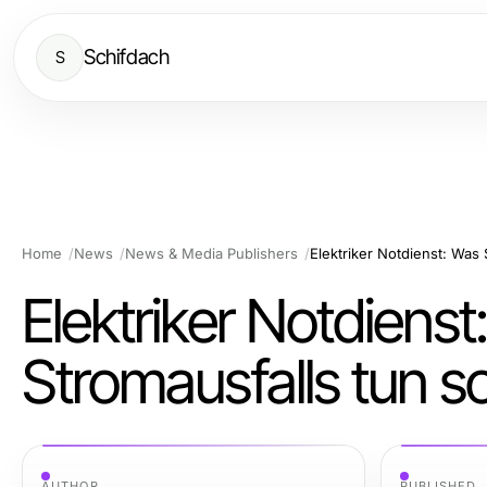
Schifdach
S
Home
News
News & Media Publishers
Elektriker Notdienst: Was 
Elektriker Notdienst
Stromausfalls tun so
AUTHOR
PUBLISHED