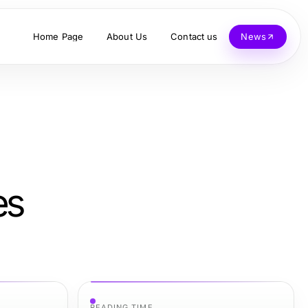
Home Page
About Us
Contact us
News
es
READING TIME