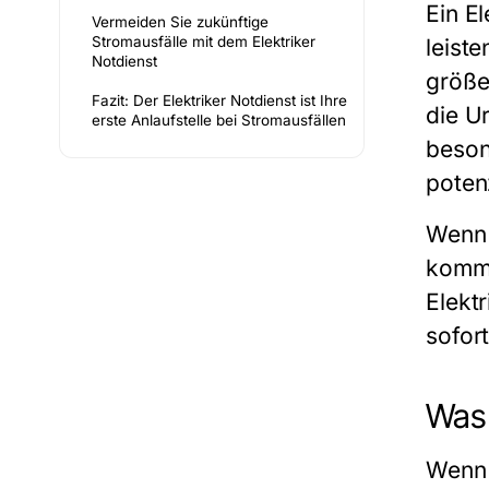
Ein
El
Vermeiden Sie zukünftige
Stromausfälle mit dem Elektriker
leist
Notdienst
größe
Fazit: Der Elektriker Notdienst ist Ihre
die U
erste Anlaufstelle bei Stromausfällen
beson
potenz
Wenn 
komme
Elekt
sofor
Was 
Wenn 