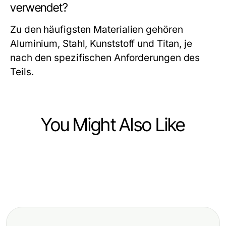
verwendet?
Zu den häufigsten Materialien gehören
Aluminium, Stahl, Kunststoff und Titan, je
nach den spezifischen Anforderungen des
Teils.
You Might Also Like
Vehicles
Vehicles
Der Chiptuning Hannover Shift:
Vehicles
Wie sicher ist die DPF-Reinigung?
Warum BMW-Besitzer Taktiken
Effektive BMW Codierung für
Ein umfassender Leitfaden für
Ändern für Leistungssteigerung
Optimierung und Anpassung
Autobesitzer im Jahr 2026