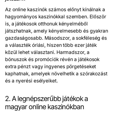
Az online kaszinók számos előnyt kínálnak a
hagyományos kaszinókkal szemben. Először
is, a játékosok otthonuk kényelméből
játszhatnak, amely kényelmesebb és gyakran
gazdaságosabb. Másodszor, a sokféleség és
a választék óriási, hiszen több ezer játék
közül lehet választani. Harmadszor, a
bónuszok és promóciók révén a játékosok
extra pénzt vagy ingyenes pörgetéseket
kaphatnak, amelyek növelhetik a szórakozást
és a nyerési esélyeiket.
2. A legnépszerűbb játékok a
magyar online kaszinókban