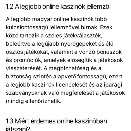
1.2 A legjobb online kaszinók jellemzői
A legjobb magyar online kaszinók több
kulcsfontosságú jellemzővel bírnak. Ezek
közé tartozik a széles játékválaszték,
beleértve a legújabb nyerőgépeket és élő
osztós játékokat, valamint a vonzó bónuszok
és promóciók, amelyek elősegítik a játékosok
visszatérését. A megbízhatóság és a
biztonság szintén alapvető fontosságú, ezért
a legjobb kaszinók licencelését és az iparági
szabványoknak való megfelelését a játékosok
mindig ellenőrizhetik.
1.3 Miért érdemes online kaszinóban
játszani?