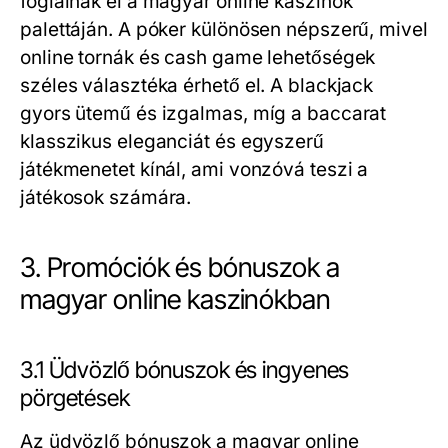
foglalnak el a magyar online kaszinók
palettáján. A póker különösen népszerű, mivel
online tornák és cash game lehetőségek
széles választéka érhető el. A blackjack
gyors ütemű és izgalmas, míg a baccarat
klasszikus eleganciát és egyszerű
játékmenetet kínál, ami vonzóvá teszi a
játékosok számára.
3. Promóciók és bónuszok a
magyar online kaszinókban
3.1 Üdvözlő bónuszok és ingyenes
pörgetések
Az üdvözlő bónuszok a magyar online