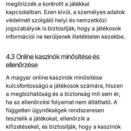
megőrizzék a kontrollt a játékkal
kapcsolatban. Ezen kívül, a személyes adatok
védelmét szolgáló helyi és nemzetközi
jogszabályok is biztosítják, hogy a játékosok
információi ne kerüljenek illetéktelen kezekbe.
4.3 Online kaszinók minősítése és
ellenőrzése
A magyar online kaszinók minősítése
kulcsfontosságú a játékosok számára, hiszen
a megbízhatóság és a biztonság mit sem ér,
ha az ellenőrzési folyamat nem átlátható. A
független ügynökségek rendszeresen
tesztelik a játékokat, ellenőrzik a
kifizetéseket, és biztosítják, hogy a kaszinók