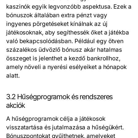
kaszinók egyik legvonzóbb aspektusa. Ezek a
bónuszok általában extra pénzt vagy
ingyenes pörgetéseket kínálnak az új
játékosoknak, aby segíthessék őket a játékba
való bekapcsolódásban. Például egy ötven
százalékos üdvözlő bónusz akár hatalmas
összeget is jelenthet a kezdő bankrollhoz,
amely növeli a nyerési esélyeiket a hónapok
alatt.
3.2 Hűségprogramok és rendszeres
akciók
A hűségprogramok célja a játékosok
visszatartása és jutalmazása a hűségükért.
Bónuszpontokat gyűjthetnek, amelyeket