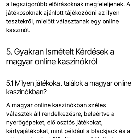
a legszigorúbb előírásoknak megfeleljenek. A
játékosoknak ajánlott tájékozódni az ilyen
tesztekről, mielőtt választanak egy online
kaszinót.
5. Gyakran Ismételt Kérdések a
magyar online kaszinókról
5.1 Milyen játékokat találok a magyar online
kaszinókban?
A magyar online kaszinókban széles
választék áll rendelkezésre, beleértve a
nyerőgépeket, élő osztós játékokat,
kártyajátékokat, mint például a blackjack és a