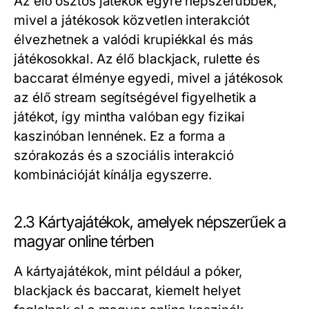
Az élő osztós játékok egyre népszerűbbek,
mivel a játékosok közvetlen interakciót
élvezhetnek a valódi krupiékkal és más
játékosokkal. Az élő blackjack, rulette és
baccarat élménye egyedi, mivel a játékosok
az élő stream segítségével figyelhetik a
játékot, így mintha valóban egy fizikai
kaszinóban lennének. Ez a forma a
szórakozás és a szociális interakció
kombinációját kínálja egyszerre.
2.3 Kártyajátékok, amelyek népszerűek a
magyar online térben
A kártyajátékok, mint például a póker,
blackjack és baccarat, kiemelt helyet