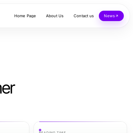
Home Page
About Us
Contact us
News
mer
READING TIME