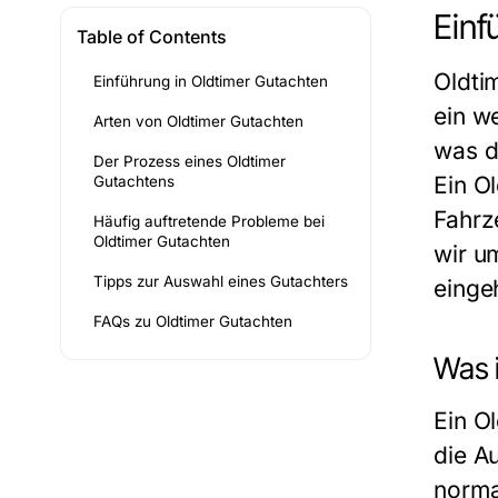
Einf
Table of Contents
Oldti
Einführung in Oldtimer Gutachten
ein w
Arten von Oldtimer Gutachten
was d
Der Prozess eines Oldtimer
Ein O
Gutachtens
Fahrz
Häufig auftretende Probleme bei
Oldtimer Gutachten
wir u
Tipps zur Auswahl eines Gutachters
einge
FAQs zu Oldtimer Gutachten
Was 
Ein O
die A
norma