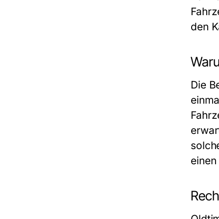
Fahrz
den K
Waru
Die B
einma
Fahrz
erwar
solch
einen
Rech
Oldti