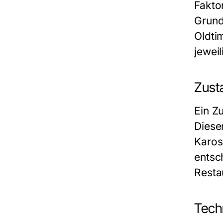
Fakto
Grund
Oldti
jewei
Zust
Ein Z
Diese
Karos
entsc
Resta
Tech