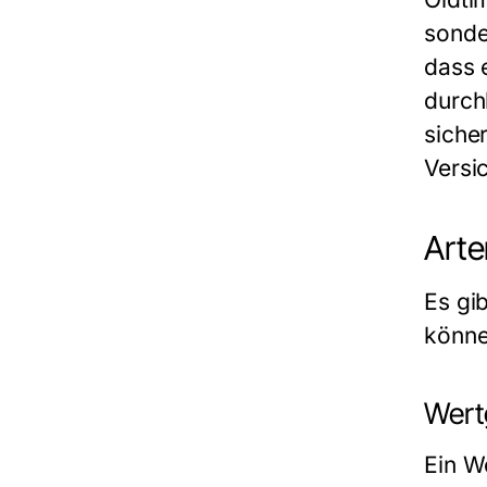
sonde
dass 
durch
siche
Versi
Arte
Es gi
könne
Wert
Ein W