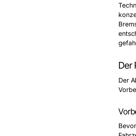
Techn
konze
Brems
entsc
gefah
Der 
Der Ab
Vorbe
Vorb
Bevor
Fahrz